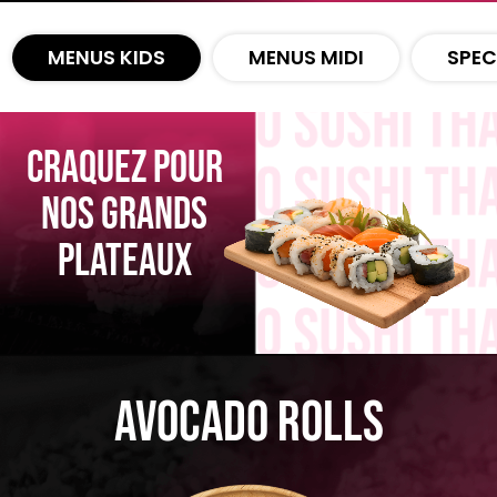
Zones de Livraison
MENUS KIDS
MENUS MIDI
SPEC
CRAQUEZ POUR
NOS GRANDS
PLATEAUX
Avocado Rolls