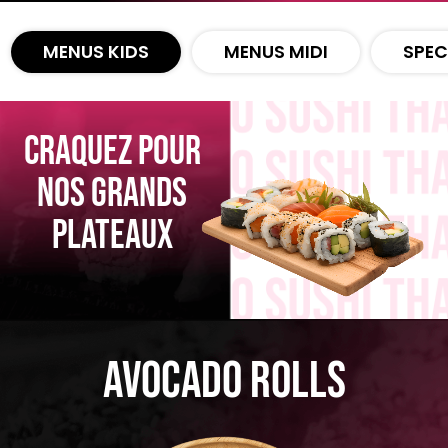
Zones de Livraison
MENUS KIDS
MENUS MIDI
SPEC
CRAQUEZ POUR
NOS GRANDS
PLATEAUX
Avocado Rolls