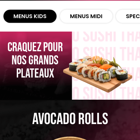
Zones de Livraison
MENUS KIDS
MENUS MIDI
SPEC
CRAQUEZ POUR
NOS GRANDS
PLATEAUX
Avocado Rolls