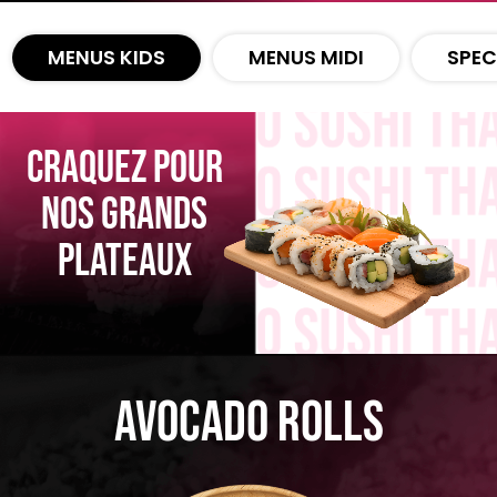
Zones de Livraison
MENUS KIDS
MENUS MIDI
SPEC
CRAQUEZ POUR
NOS GRANDS
PLATEAUX
Avocado Rolls