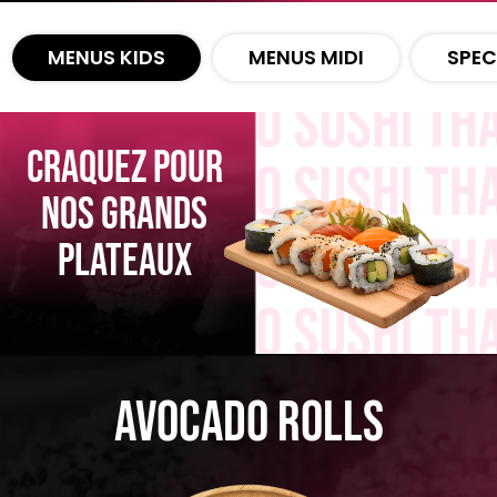
Zones de Livraison
MENUS KIDS
MENUS MIDI
SPEC
CRAQUEZ POUR
NOS GRANDS
PLATEAUX
Avocado Rolls