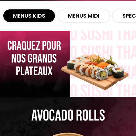
Zones de Livraison
MENUS KIDS
MENUS MIDI
SPEC
CRAQUEZ POUR
NOS GRANDS
PLATEAUX
Avocado Rolls